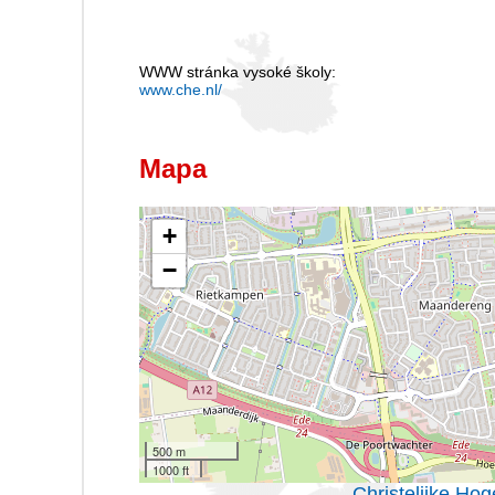
WWW stránka vysoké školy:
www.che.nl/
Mapa
+
−
500 m
1000 ft
Christelijke Ho