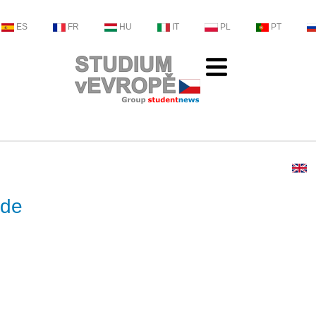
ES
FR
HU
IT
PL
PT
Ede