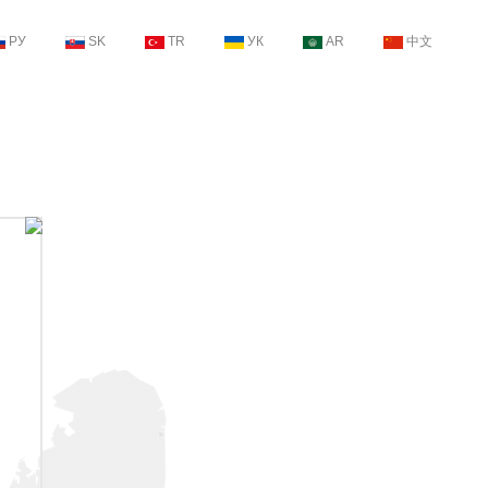
РУ
SK
TR
УК
AR
中文