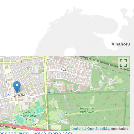
» nahoru
Leaflet
| ©
OpenStreetMap
contributors
geschool Ede - velká mapa >>>