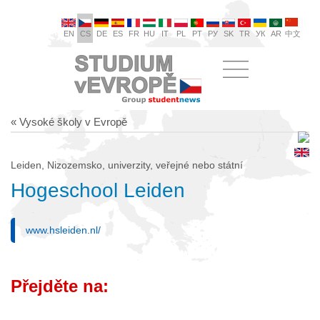
EN
CS
DE
ES
FR
HU
IT
PL
PT
РУ
SK
TR
УК
AR
中文
« Vysoké školy v Evropě
Leiden, Nizozemsko, univerzity, veřejné nebo státní
Hogeschool Leiden
www.hsleiden.nl/
Přejděte na: