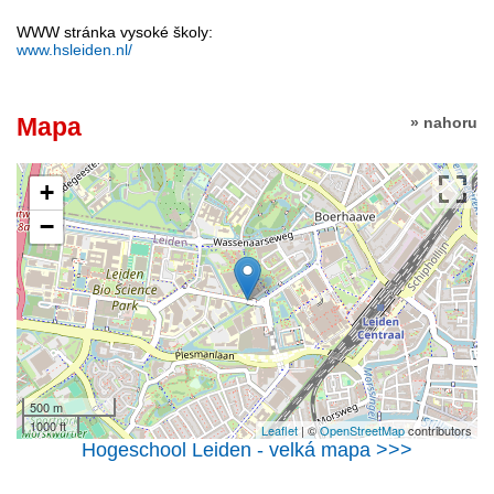
WWW stránka vysoké školy:
www.hsleiden.nl/
Mapa
» nahoru
+
−
500 m
1000 ft
Leaflet
| ©
OpenStreetMap
contributors
Hogeschool Leiden - velká mapa >>>