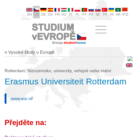
EN
CS
DE
ES
FR
HU
IT
PL
PT
РУ
SK
TR
УК
AR
中文
« Vysoké školy v Evropě
Rotterdam, Nizozemsko, univerzity, veřejné nebo státní
Erasmus Universiteit Rotterdam
www.eur.nl/
Přejděte na: