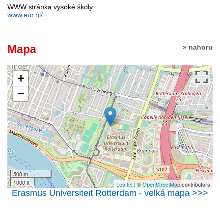
WWW stránka vysoké školy:
www.eur.nl/
Mapa
» nahoru
+
−
500 m
1000 ft
Leaflet
| ©
OpenStreetMap
contributors
Erasmus Universiteit Rotterdam - velká mapa >>>