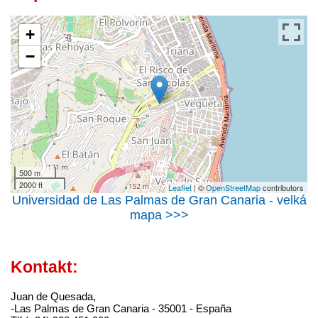
+
−
500 m
2000 ft
Leaflet
| ©
OpenStreetMap
contributors
Universidad de Las Palmas de Gran Canaria - velká
mapa >>>
Kontakt:
Juan de Quesada,
-Las Palmas de Gran Canaria - 35001 - España