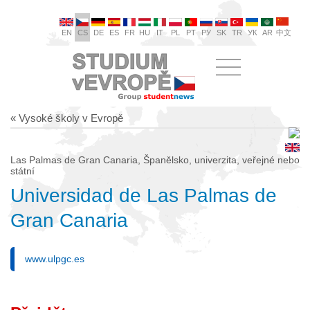
EN
CS
DE
ES
FR
HU
IT
PL
PT
РУ
SK
TR
УК
AR
中文
« Vysoké školy v Evropě
Las Palmas de Gran Canaria, Španělsko, univerzita, veřejné nebo
státní
Universidad de Las Palmas de
Gran Canaria
www.ulpgc.es