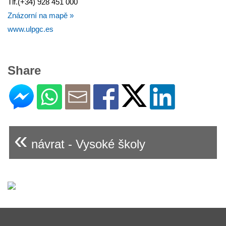
Tlf.(+34) 928 451 000
Znázorní na mapě »
www.ulpgc.es
Share
«
návrat - Vysoké školy