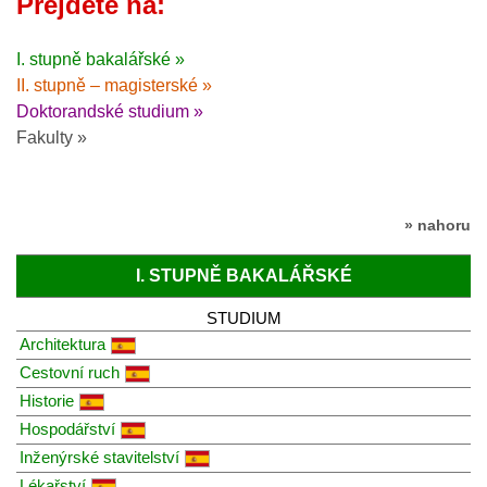
Přejděte na:
I. stupně bakalářské »
II. stupně – magisterské »
Doktorandské studium »
Fakulty »
» nahoru
I. STUPNĚ BAKALÁŘSKÉ
STUDIUM
Architektura
Cestovní ruch
Historie
Hospodářství
Inženýrské stavitelství
Lékařství