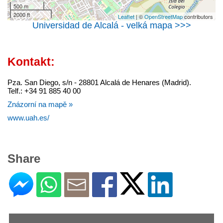
500 m
2000 ft
Leaflet
| ©
OpenStreetMap
contributors
Universidad de Alcalá - velká mapa >>>
Kontakt:
Pza. San Diego, s/n - 28801 Alcalá de Henares (Madrid).
Telf.: +34 91 885 40 00
Znázorní na mapě »
www.uah.es/
Share