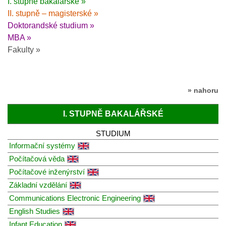
I. stupně bakalářské »
II. stupně – magisterské »
Doktorandské studium »
MBA »
Fakulty »
» nahoru
I. STUPNĚ BAKALÁŘSKÉ
STUDIUM
Informační systémy
Počítačová věda
Počítačové inženýrství
Základní vzdělání
Communications Electronic Engineering
English Studies
Infant Education