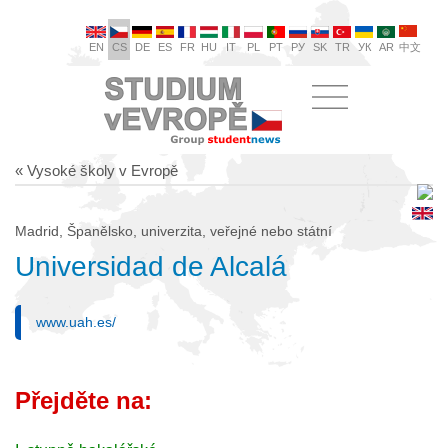
EN
CS
DE
ES
FR
HU
IT
PL
PT
РУ
SK
TR
УК
AR
中文
« Vysoké školy v Evropě
Madrid, Španělsko, univerzita, veřejné nebo státní
Universidad de Alcalá
www.uah.es/
Přejděte na: