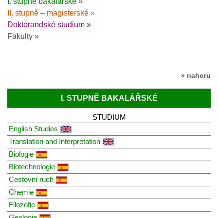
I. stupně bakalářské »
II. stupně – magisterské »
Doktorandské studium »
Fakulty »
» nahoru
I. STUPNĚ BAKALÁŘSKÉ
STUDIUM
English Studies
Translation and Interpretation
Biologie
Biotechnologie
Cestovní ruch
Chemie
Filozofie
Geologie