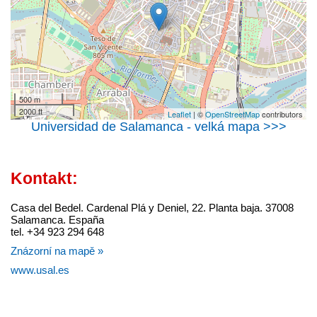
500 m
2000 ft
Leaflet
| ©
OpenStreetMap
contributors
Universidad de Salamanca - velká mapa >>>
Kontakt:
Casa del Bedel. Cardenal Plá y Deniel, 22. Planta baja. 37008
Salamanca. España
tel. +34 923 294 648
Znázorní na mapě »
www.usal.es