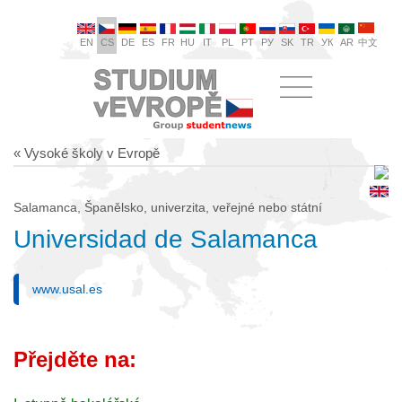
EN
CS
DE
ES
FR
HU
IT
PL
PT
РУ
SK
TR
УК
AR
中文
« Vysoké školy v Evropě
Salamanca, Španělsko, univerzita, veřejné nebo státní
Universidad de Salamanca
www.usal.es
Přejděte na: