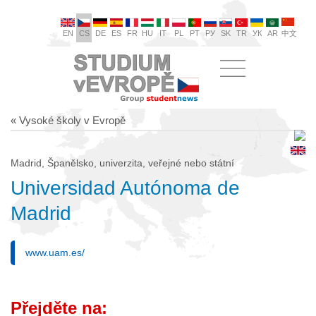
EN
CS
DE
ES
FR
HU
IT
PL
PT
РУ
SK
TR
УК
AR
中文
« Vysoké školy v Evropě
Madrid, Španělsko, univerzita, veřejné nebo státní
Universidad Autónoma de
Madrid
www.uam.es/
Přejděte na: