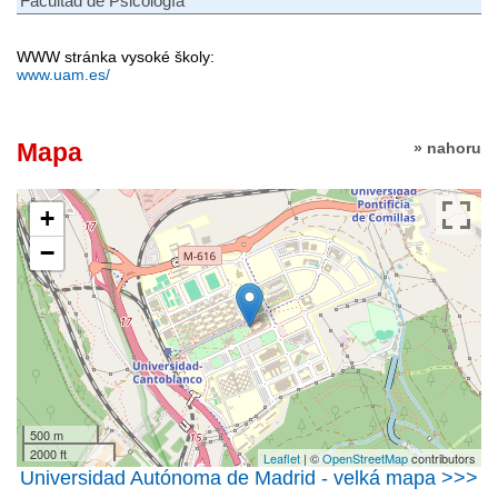
Facultad de Psicología
WWW stránka vysoké školy:
www.uam.es/
Mapa
» nahoru
+
−
500 m
2000 ft
Leaflet
| ©
OpenStreetMap
contributors
Universidad Autónoma de Madrid - velká mapa >>>