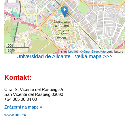
500 m
2000 ft
Leaflet
| ©
OpenStreetMap
contributors
Universidad de Alicante - velká mapa >>>
Kontakt:
Ctra. S. Vicente del Raspeig s/n
San Vicente del Raspeig 03690
+34 965 90 34 00
Znázorní na mapě »
www.ua.es/