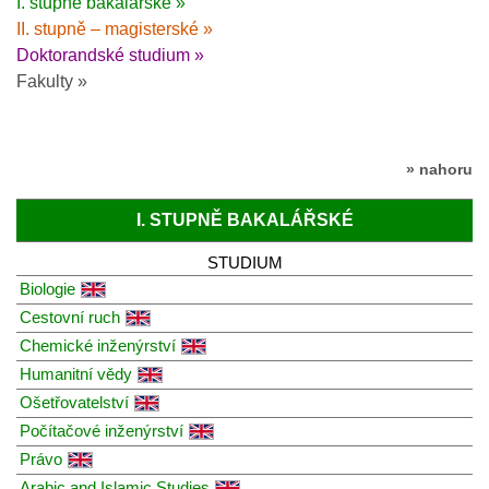
I. stupně bakalářské »
II. stupně – magisterské »
Doktorandské studium »
Fakulty »
» nahoru
I. STUPNĚ BAKALÁŘSKÉ
STUDIUM
Biologie
Cestovní ruch
Chemické inženýrství
Humanitní vědy
Ošetřovatelství
Počítačové inženýrství
Právo
Arabic and Islamic Studies