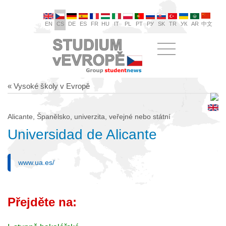
EN
CS
DE
ES
FR
HU
IT
PL
PT
РУ
SK
TR
УК
AR
中文
« Vysoké školy v Evropě
Alicante, Španělsko, univerzita, veřejné nebo státní
Universidad de Alicante
www.ua.es/
Přejděte na: