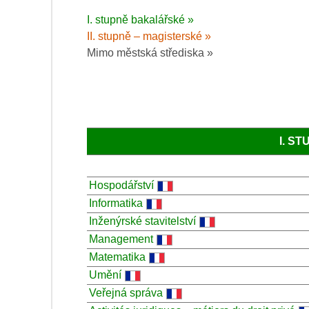
I. stupně bakalářské »
II. stupně – magisterské »
Mimo městská střediska »
I. S
Hospodářství
Informatika
Inženýrské stavitelství
Management
Matematika
Umění
Veřejná správa