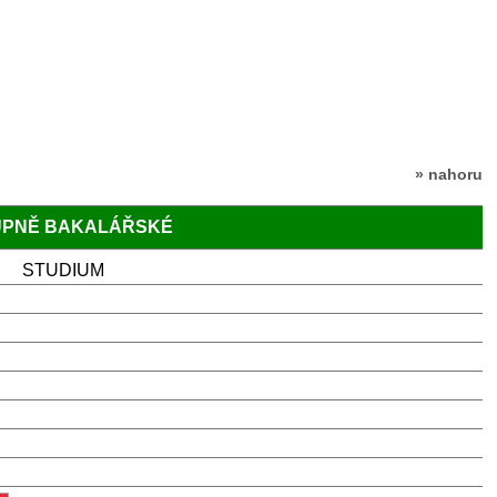
» nahoru
TUPNĚ BAKALÁŘSKÉ
STUDIUM