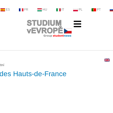
ES
FR
HU
IT
PL
PT
tní
 des Hauts-de-France