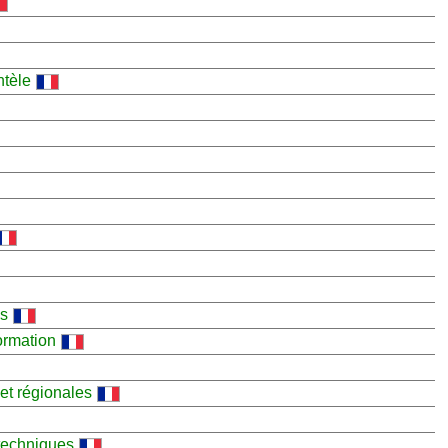
ntèle
ns
ormation
 et régionales
techniques