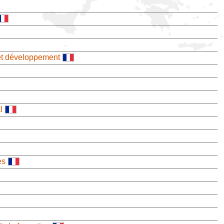
et développement
l
es