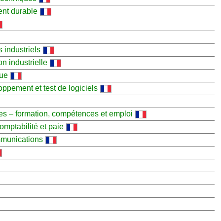
ent durable
s industriels
on industrielle
que
oppement et test de logiciels
es – formation, compétences et emploi
comptabilité et paie
mmunications