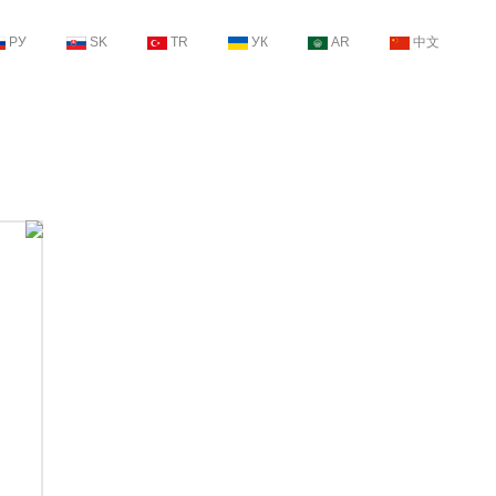
РУ
SK
TR
УК
AR
中文