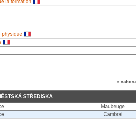
de la formation
é physique
s
» nahoru
MĚSTSKÁ STŘEDISKA
ce
Maubeuge
ce
Cambrai