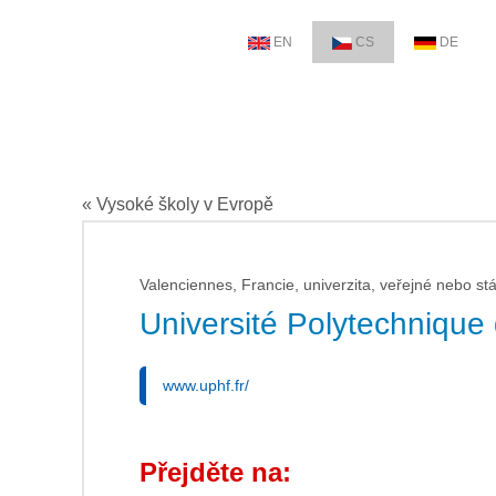
EN
CS
DE
« Vysoké školy v Evropě
Valenciennes, Francie, univerzita, veřejné nebo stá
Université Polytechnique
www.uphf.fr/
Přejděte na: