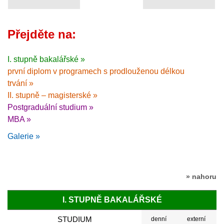
Přejděte na:
I. stupně bakalářské »
první diplom v programech s prodlouženou délkou
trvání »
II. stupně – magisterské »
Postgraduální studium »
MBA »
Galerie »
» nahoru
I. STUPNĚ BAKALÁŘSKÉ
STUDIUM
denní
externí