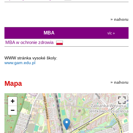
» nahoru
MBA
víc »
MBA w ochronie zdrowia
WWW stránka vysoké školy:
www.gam.edu.pl
Mapa
» nahoru
+
−