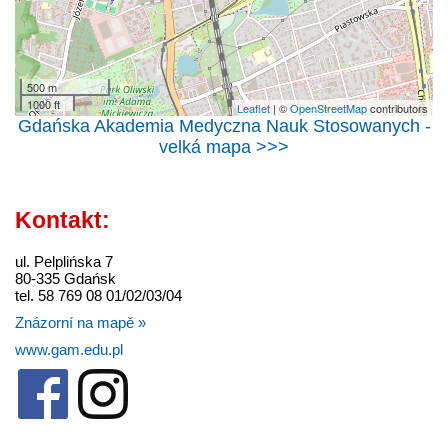
500 m
1000 ft
Leaflet
| ©
OpenStreetMap
contributors
Gdańska Akademia Medyczna Nauk Stosowanych -
velká mapa >>>
Kontakt:
ul. Pelplińska 7
80-335 Gdańsk
tel. 58 769 08 01/02/03/04
Znázorní na mapě »
www.gam.edu.pl