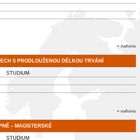
» nahoru
MECH S PRODLOUŽENOU DÉLKOU TRVÁNÍ
STUDIUM
» nahoru
TUPNĚ – MAGISTERSKÉ
STUDIUM