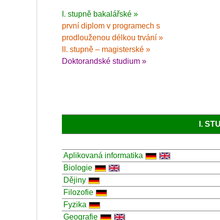
I. stupně bakalářské »
první diplom v programech s
prodlouženou délkou trvání »
II. stupně – magisterské »
Doktorandské studium »
I. S
Aplikovaná informatika
Biologie
Dějiny
Filozofie
Fyzika
Geografie