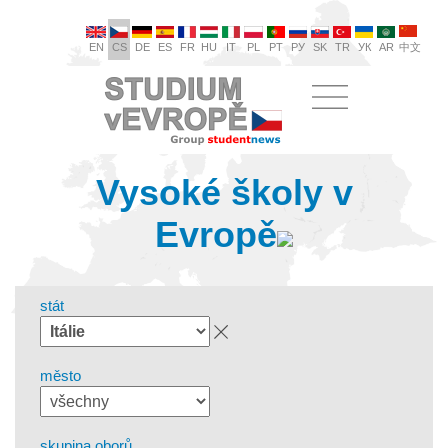
EN
CS
DE
ES
FR
HU
IT
PL
PT
РУ
SK
TR
УК
AR
中文
Vysoké školy v
Evropě
stát
město
skupina oborů