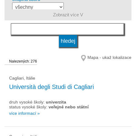
Zobrazit více V
jazyk
druh vysoké školy
Mapa - ukaž lokalizace
Nalezených: 276
status vysoké školy
Cagliari, Itálie
Università degli Studi di Cagliari
druh vysoké školy:
univerzita
status vysoké školy:
veřejné nebo státní
více informací »