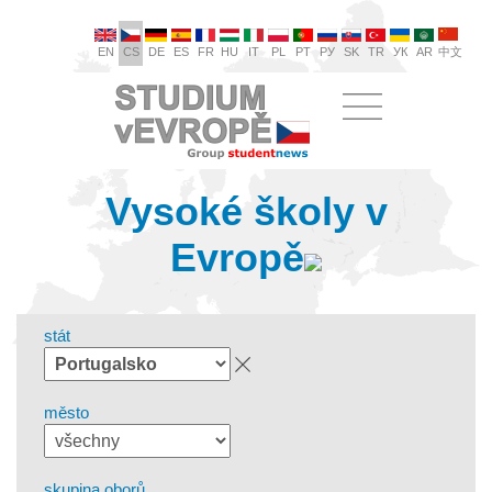
EN
CS
DE
ES
FR
HU
IT
PL
PT
РУ
SK
TR
УК
AR
中文
Vysoké školy v
Evropě
stát
město
skupina oborů