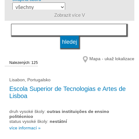
Zobrazit více V
jazyk
kvalifikace
Mapa - ukaž lokalizace
Nalezených: 125
druh vysoké školy
Lisabon, Portugalsko
status vysoké školy
Escola Superior de Tecnologias e Artes de
Lisboa
druh vysoké školy:
outras instituições de ensino
politécnico
status vysoké školy:
nestátní
více informací »