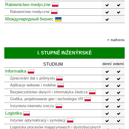
Ratownictwo medyczne
Ratownictwo medyczne
Международный бизнес
» nahoru
I. STUPNĚ INŽENÝRSKÉ
STUDIUM
denní
externí
Informatika
Zpracování dat v průmyslu
Aplikacje webowe i mobilne
Bezpieczeństwo danych i informatyka śledcza
Grafika, projektowanie gier i technologia VR
Inżynieria internetu rzeczy
Logistika
Inżynier optymalizacji i symulacji
Logistyka procesów magazynowych i dystrybucyjnych