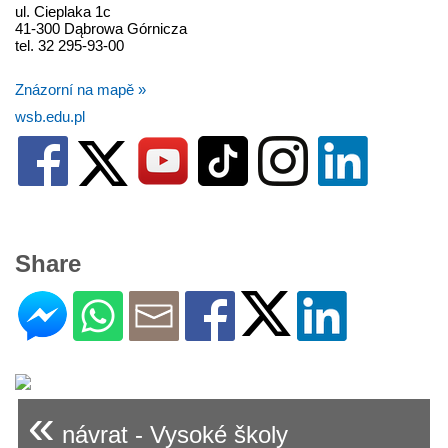
ul. Cieplaka 1c
41-300 Dąbrowa Górnicza
tel. 32 295-93-00
Znázorní na mapě »
wsb.edu.pl
Share
«
návrat - Vysoké školy