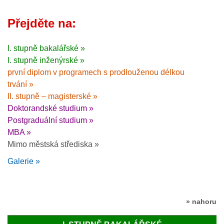
Přejděte na:
I. stupně bakalářské »
I. stupně inženýrské »
první diplom v programech s prodlouženou délkou
trvání »
II. stupně – magisterské »
Doktorandské studium »
Postgraduální studium »
MBA »
Mimo městská střediska »
Galerie »
» nahoru