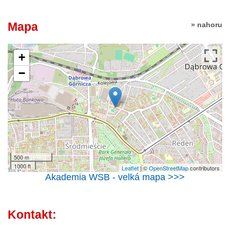
Mapa
» nahoru
+
−
500 m
1000 ft
Leaflet
| ©
OpenStreetMap
contributors
Akademia WSB - velká mapa >>>
Kontakt: