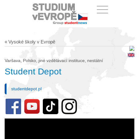
« Vysoké školy v Evropě
Varšava, Polsko, jiné vzdělávací instituce, nestátní
Student Depot
studentdepot.pl