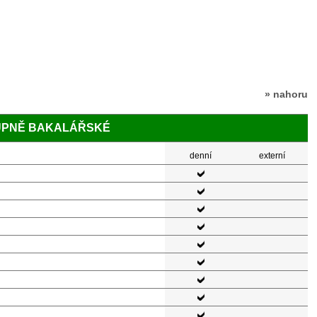
» nahoru
TUPNĚ BAKALÁŘSKÉ
denní
externí