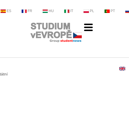
ES
FR
HU
IT
PL
PT
tátní