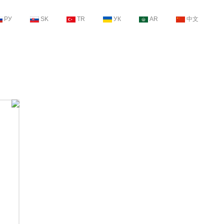
РУ
SK
TR
УК
AR
中文