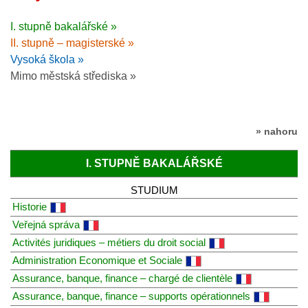
I. stupně bakalářské »
II. stupně – magisterské »
Vysoká škola »
Mimo městská střediska »
» nahoru
I. STUPNĚ BAKALÁŘSKÉ
STUDIUM
Historie
Veřejná správa
Activités juridiques – métiers du droit social
Administration Economique et Sociale
Assurance, banque, finance – chargé de clientèle
Assurance, banque, finance – supports opérationnels