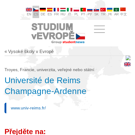
EN
CS
DE
ES
FR
HU
IT
PL
PT
РУ
SK
TR
УК
AR
中文
« Vysoké školy v Evropě
Troyes, Francie, univerzita, veřejné nebo státní
Université de Reims
Champagne-Ardenne
www.univ-reims.fr/
Přejděte na: