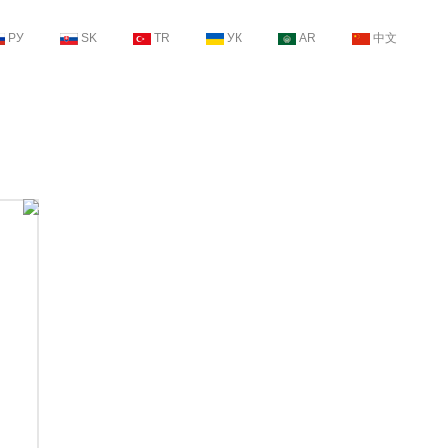
РУ
SK
TR
УК
AR
中文