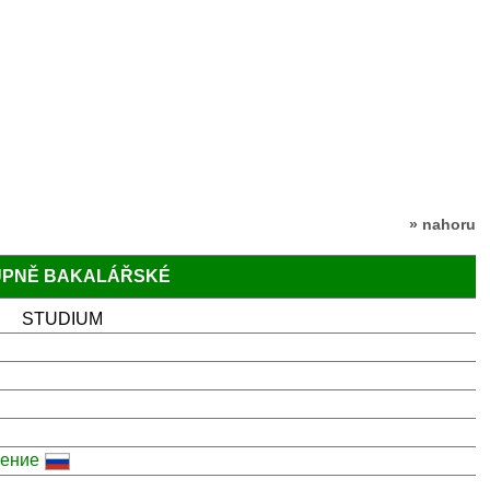
» nahoru
TUPNĚ BAKALÁŘSKÉ
STUDIUM
ление