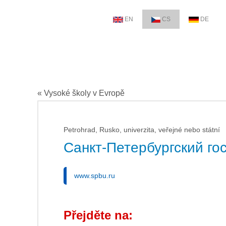
EN
CS
DE
« Vysoké školy v Evropě
Petrohrad, Rusko, univerzita, veřejné nebo státní
Санкт-Петербургский го
www.spbu.ru
Přejděte na: