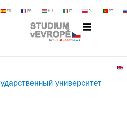
ES
FR
HU
IT
PL
PT
сударственный университет