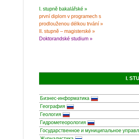
I. stupně bakalářské »
první diplom v programech s
prodlouženou délkou trvání »
II. stupně – magisterské »
Doktorandské studium »
I. S
Бизнес-информатика
География
Геология
Гидрометеорология
Государственное и муниципальное управ
Журналистика