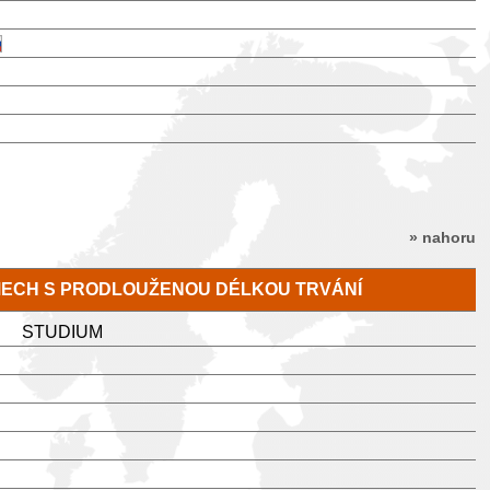
» nahoru
MECH S PRODLOUŽENOU DÉLKOU TRVÁNÍ
STUDIUM