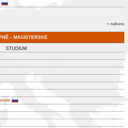
» nahoru
TUPNĚ – MAGISTERSKÉ
STUDIUM
ление