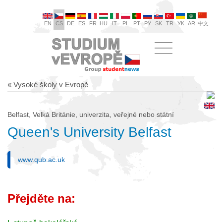
EN
CS
DE
ES
FR
HU
IT
PL
PT
РУ
SK
TR
УК
AR
中文
« Vysoké školy v Evropě
Belfast, Velká Británie, univerzita, veřejné nebo státní
Queen's University Belfast
www.qub.ac.uk
Přejděte na: