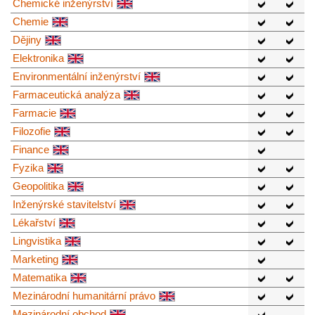
Chemické inženýrství
Chemie
Dějiny
Elektronika
Environmentální inženýrství
Farmaceutická analýza
Farmacie
Filozofie
Finance
Fyzika
Geopolitika
Inženýrské stavitelství
Lékařství
Lingvistika
Marketing
Matematika
Mezinárodní humanitární právo
Mezinárodní obchod