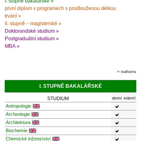
I. stupně bakalářské »
první diplom v programech s prodlouženou délkou
trvání »
II. stupně – magisterské »
Doktorandské studium »
Postgraduální studium »
MBA »
» nahoru
I. STUPNĚ BAKALÁŘSKÉ
STUDIUM
denní
externí
Antropologie
Archeologie
Architektura
Biochemie
Chemické inženýrství