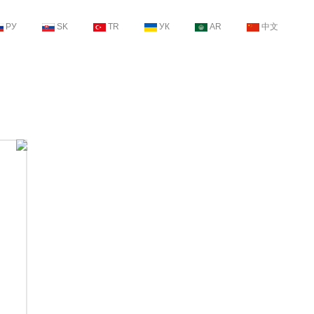
РУ
SK
TR
УК
AR
中文