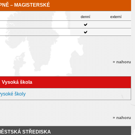
TUPNĚ – MAGISTERSKÉ
denní
externí
» nahoru
Vysoká škola
vysoké školy
» nahoru
MĚSTSKÁ STŘEDISKA