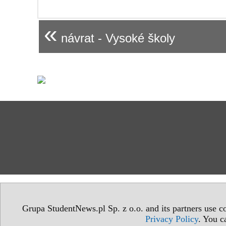
«
návrat - Vysoké školy
Grupa StudentNews.pl Sp. z o.o. and its partners use co
Privacy Policy
. You c