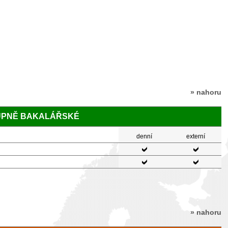
» nahoru
TUPNĚ BAKALÁŘSKÉ
denní
externí
» nahoru