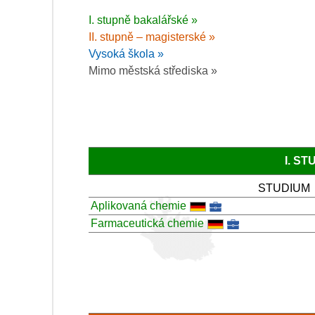
I. stupně bakalářské »
II. stupně – magisterské »
Vysoká škola »
Mimo městská střediska »
I. S
STUDIUM
Aplikovaná chemie
Farmaceutická chemie