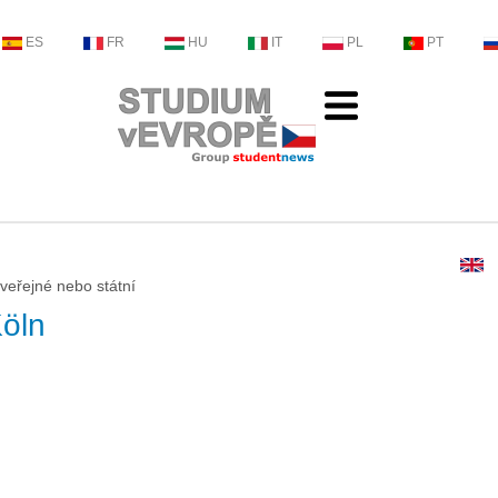
ES
FR
HU
IT
PL
PT
veřejné nebo státní
öln