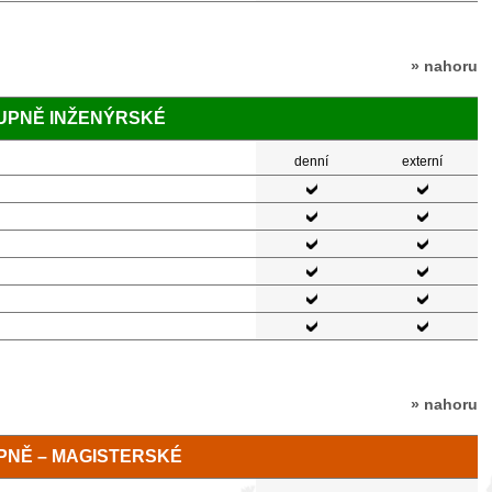
» nahoru
TUPNĚ INŽENÝRSKÉ
denní
externí
» nahoru
TUPNĚ – MAGISTERSKÉ