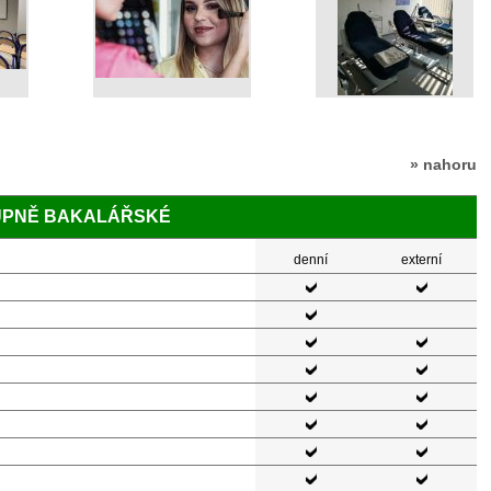
» nahoru
TUPNĚ BAKALÁŘSKÉ
denní
externí