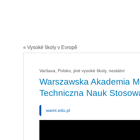
« Vysoké školy v Evropě
Varšava, Polsko, jiné vysoké školy, nestátní
Warszawska Akademia M
Techniczna Nauk Stosow
wamt.edu.pl