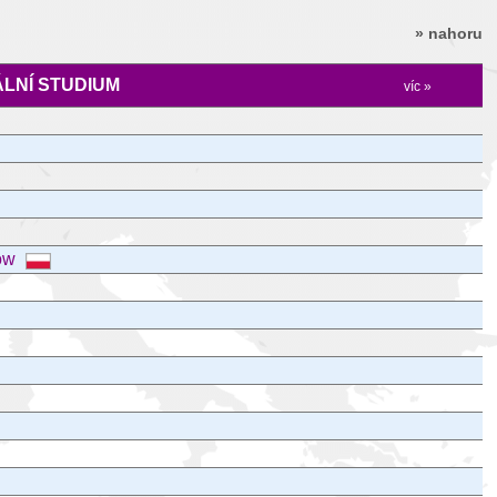
» nahoru
LNÍ STUDIUM
víc »
ków