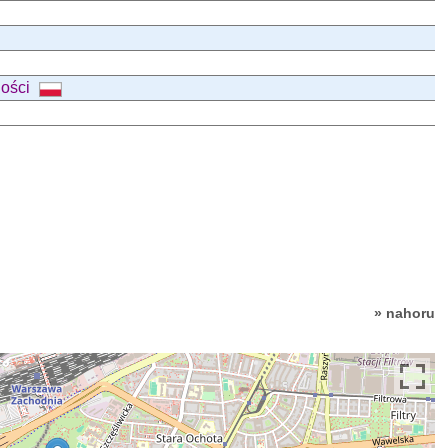
ności
» nahoru