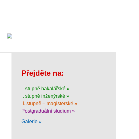
Přejděte na:
I. stupně bakalářské »
I. stupně inženýrské »
II. stupně – magisterské »
Postgraduální studium »
Galerie »