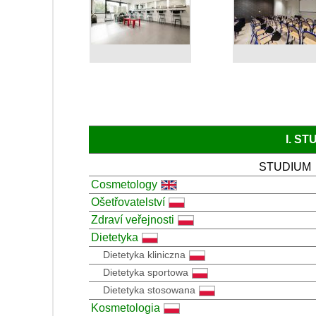
I. S
STUDIUM
Cosmetology
Ošetřovatelství
Zdraví veřejnosti
Dietetyka
Dietetyka kliniczna
Dietetyka sportowa
Dietetyka stosowana
Kosmetologia