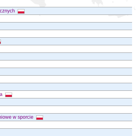
ycznych
ia
eniowe w sporcie