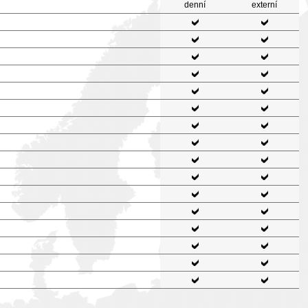
denní
externí