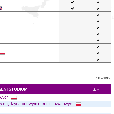
» nahoru
LNÍ STUDIUM
víc »
owych
cy w międzynarodowym obrocie towarowym