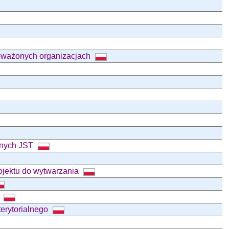
oważonych organizacjach
jnych JST
rojektu do wytwarzania
h
erytorialnego