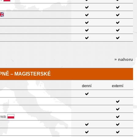
» nahoru
TUPNĚ – MAGISTERSKÉ
denní
externí
owa