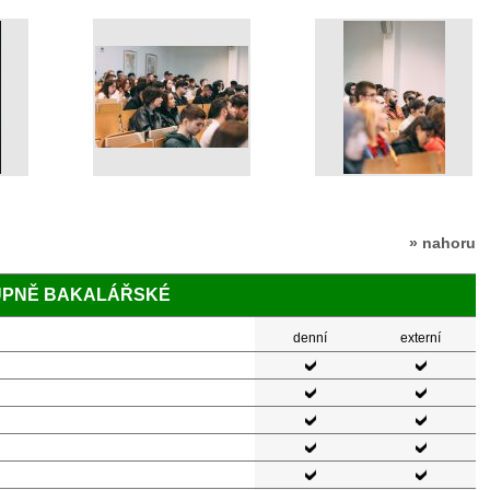
» nahoru
TUPNĚ BAKALÁŘSKÉ
denní
externí