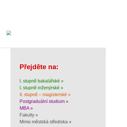
Přejděte na:
I. stupně bakalářské »
I. stupně inženýrské »
II. stupně – magisterské »
Postgraduální studium »
MBA »
Fakulty »
Mimo městská střediska »