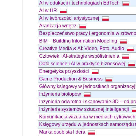
AI w edukacji i technologiach EdTech
AI w HR
AI w twórczości artystycznej
Aranżacja wnętrz
Bezpieczeństwo pracy i ergonomia w zrówn
BIM – Building Information Modeling
Creative Media & AI: Video, Foto, Audio
Człowiek i AI-strategie współistnienia
Data science i AI w praktyce biznesowej
Energetyka przyszłości
Game Production & Business
Główny księgowy w jednostkach organizacy
Inżynieria biotopów
Inżynieria odwrotna i skanowanie 3D – od p
Inżynieria systemów sztucznej inteligencji
Komunikacja wizualna w mediach cyfrowyc
Księgowy urzędu w jednostkach samorządu t
Marka osobista lidera