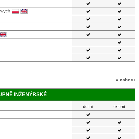
owych
» nahoru
TUPNĚ INŽENÝRSKÉ
denní
externí