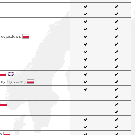
 i odpadowa
ury krytycznej
h