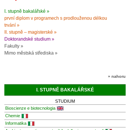
I. stupně bakalářské »
první diplom v programech s prodlouženou délkou
trvání »
II. stupně – magisterské »
Doktorandské studium »
Fakulty »
Mimo městská střediska »
» nahoru
I. STUPNĚ BAKALÁŘSKÉ
STUDIUM
Bioscienze e biotecnologia
Chemie
Informatika