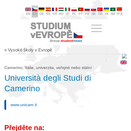
EN
CS
DE
ES
FR
HU
IT
PL
PT
РУ
SK
TR
УК
AR
中文
« Vysoké školy v Evropě
Camerino, Itálie, univerzita, veřejné nebo státní
Università degli Studi di
Camerino
www.unicam.it
Přejděte na: