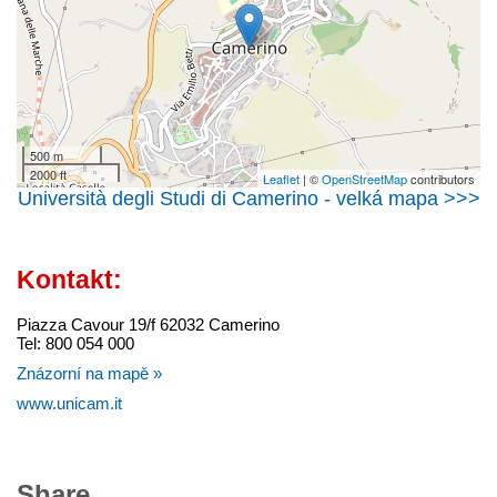
500 m
2000 ft
Leaflet
| ©
OpenStreetMap
contributors
Università degli Studi di Camerino - velká mapa >>>
Kontakt:
Piazza Cavour 19/f 62032 Camerino
Tel: 800 054 000
Znázorní na mapě »
www.unicam.it
Share