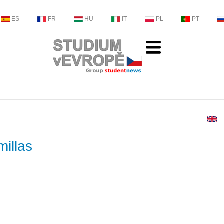
ES
FR
HU
IT
PL
PT
millas