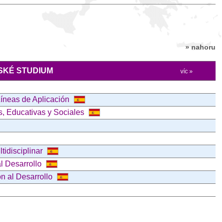
» nahoru
KÉ STUDIUM
víc »
Líneas de Aplicación
s, Educativas y Sociales
tidisciplinar
l Desarrollo
n al Desarrollo