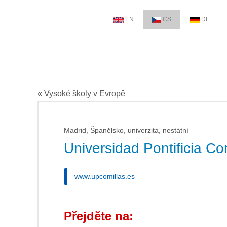
EN
CS
DE
« Vysoké školy v Evropě
Madrid, Španělsko, univerzita, nestátní
Universidad Pontificia Co
www.upcomillas.es
Přejděte na: