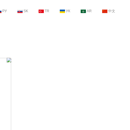
РУ
SK
TR
УК
AR
中文