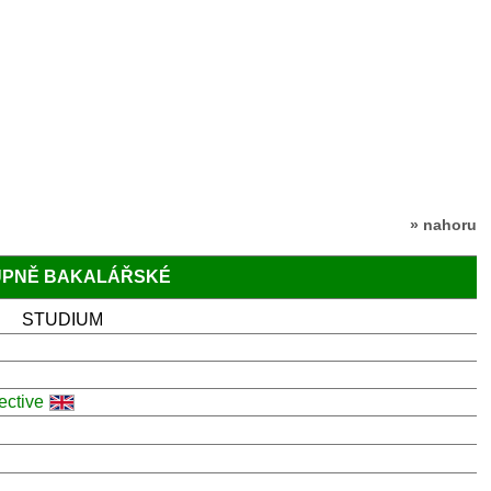
» nahoru
TUPNĚ BAKALÁŘSKÉ
STUDIUM
ective