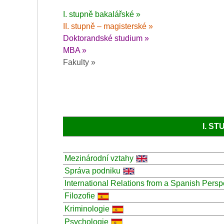
I. stupně bakalářské »
II. stupně – magisterské »
Doktorandské studium »
MBA »
Fakulty »
I. S
Mezinárodní vztahy
Správa podniku
International Relations from a Spanish Persp
Filozofie
Kriminologie
Psychologie