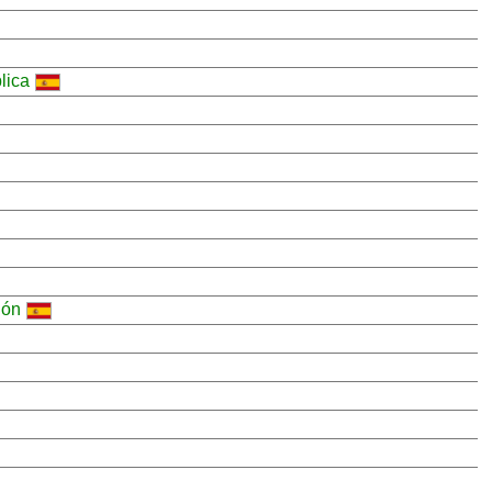
lica
ión