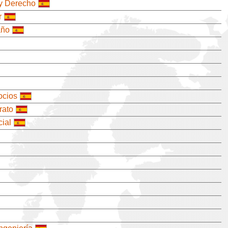
 y Derecho
r
año
ocios
rato
ial