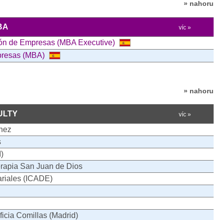
» nahoru
BA
víc »
ción de Empresas (MBA Executive)
mpresas (MBA)
» nahoru
ULTY
víc »
nez
s
)
terapia San Juan de Dios
riales (ICADE)
ficia Comillas (Madrid)