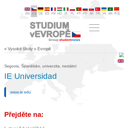
EN
CS
DE
ES
FR
HU
IT
PL
PT
РУ
SK
TR
УК
AR
中文
« Vysoké školy v Evropě
Segovia, Španělsko, univerzita, nestátní
IE Universidad
www.ie.edu
Přejděte na: