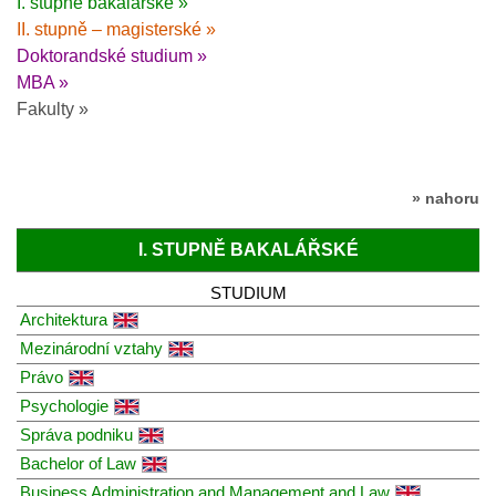
I. stupně bakalářské »
II. stupně – magisterské »
Doktorandské studium »
MBA »
Fakulty »
» nahoru
I. STUPNĚ BAKALÁŘSKÉ
STUDIUM
Architektura
Mezinárodní vztahy
Právo
Psychologie
Správa podniku
Bachelor of Law
Business Administration and Management and Law