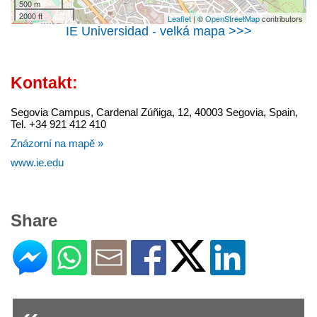
500 m
2000 ft
Leaflet
| ©
OpenStreetMap
contributors
IE Universidad - velká mapa >>>
Kontakt:
Segovia Campus, Cardenal Zúñiga, 12, 40003 Segovia, Spain,
Tel. +34 921 412 410
Znázorní na mapě »
www.ie.edu
Share