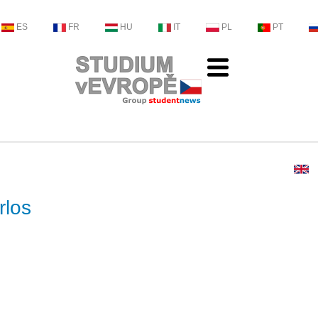
ES
FR
HU
IT
PL
PT
rlos