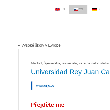
EN
CS
DE
« Vysoké školy v Evropě
Madrid, Španělsko, univerzita, veřejné nebo státní
Universidad Rey Juan Ca
www.urjc.es
Přejděte na: