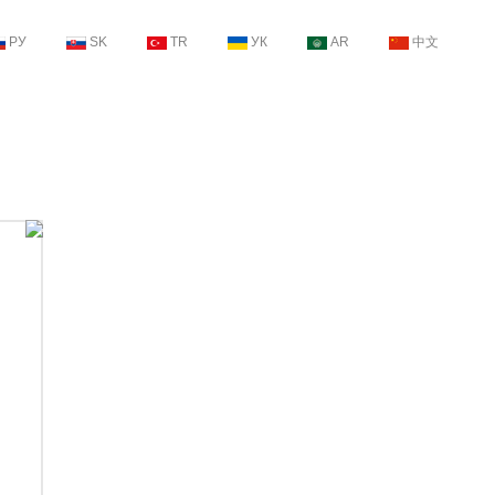
РУ
SK
TR
УК
AR
中文