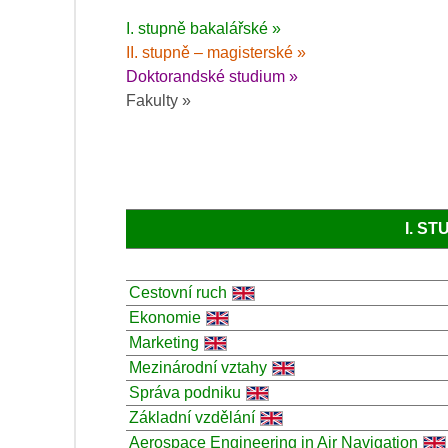
I. stupně bakalářské »
II. stupně – magisterské »
Doktorandské studium »
Fakulty »
I. S
Cestovní ruch
Ekonomie
Marketing
Mezinárodní vztahy
Správa podniku
Základní vzdělání
Aerospace Engineering in Air Navigation