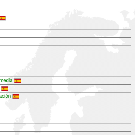
imedia
ación