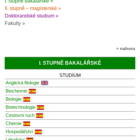
I. stupně bakalářské »
II. stupně – magisterské »
Doktorandské studium »
Fakulty »
» nahoru
I. STUPNĚ BAKALÁŘSKÉ
STUDIUM
Anglická filologie
Biochemie
Biologie
Biotechnologie
Cestovní ruch
Chemie
Hospodářství
Lékařství