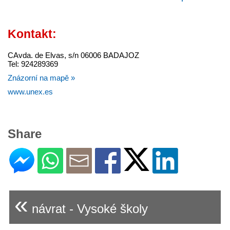
Kontakt:
CAvda. de Elvas, s/n 06006 BADAJOZ
Tel: 924289369
Znázorní na mapě »
www.unex.es
Share
«
návrat - Vysoké školy