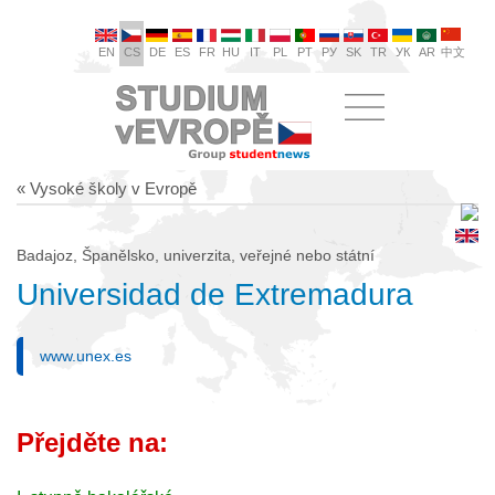
EN
CS
DE
ES
FR
HU
IT
PL
PT
РУ
SK
TR
УК
AR
中文
« Vysoké školy v Evropě
Badajoz, Španělsko, univerzita, veřejné nebo státní
Universidad de Extremadura
www.unex.es
Přejděte na: