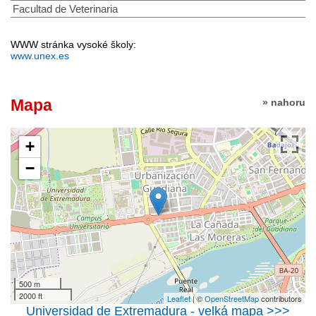
Facultad de Veterinaria
WWW stránka vysoké školy:
www.unex.es
Mapa
» nahoru
+
−
500 m
2000 ft
Leaflet
| ©
OpenStreetMap
contributors
Universidad de Extremadura - velká mapa >>>