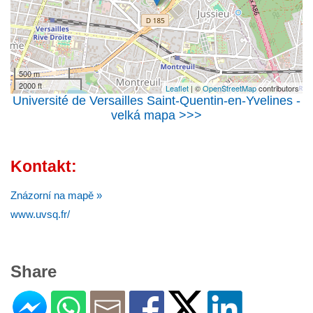
500 m
2000 ft
Leaflet
| ©
OpenStreetMap
contributors
Université de Versailles Saint-Quentin-en-Yvelines -
velká mapa >>>
Kontakt:
Znázorní na mapě »
www.uvsq.fr/
Share