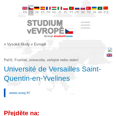
EN
CS
DE
ES
FR
HU
IT
PL
PT
РУ
SK
TR
УК
AR
中文
« Vysoké školy v Evropě
Paříž, Francie, univerzita, veřejné nebo státní
Université de Versailles Saint-
Quentin-en-Yvelines
www.uvsq.fr/
Přejděte na: