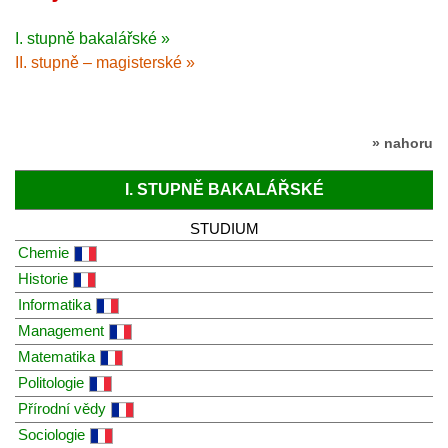
I. stupně bakalářské »
II. stupně – magisterské »
» nahoru
I. STUPNĚ BAKALÁŘSKÉ
STUDIUM
Chemie
Historie
Informatika
Management
Matematika
Politologie
Přírodní vědy
Sociologie