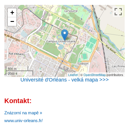
+
−
500 m
2000 ft
Leaflet
| ©
OpenStreetMap
contributors
Université d'Orléans - velká mapa >>>
Kontakt:
Znázorní na mapě »
www.univ-orleans.fr/