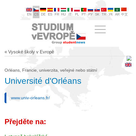
EN
CS
DE
ES
FR
HU
IT
PL
PT
РУ
SK
TR
УК
AR
中文
« Vysoké školy v Evropě
Orléans, Francie, univerzita, veřejné nebo státní
Université d'Orléans
www.univ-orleans.fr/
Přejděte na: