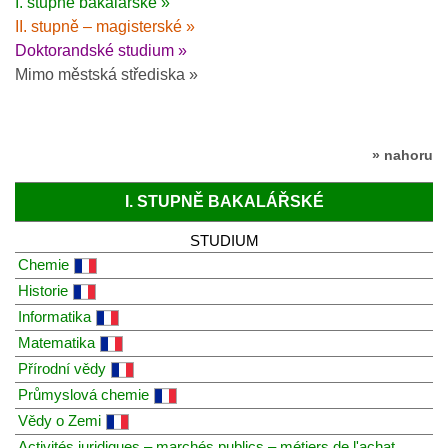
I. stupně bakalářské »
II. stupně – magisterské »
Doktorandské studium »
Mimo městská střediska »
» nahoru
I. STUPNĚ BAKALÁŘSKÉ
STUDIUM
Chemie
Historie
Informatika
Matematika
Přírodní vědy
Průmyslová chemie
Vědy o Zemi
Activités juridiques – marchés publics – métiers de l'achat