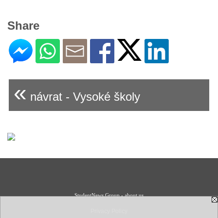
Share
«
návrat - Vysoké školy
StudentNews Group - about us
Privacy Policy