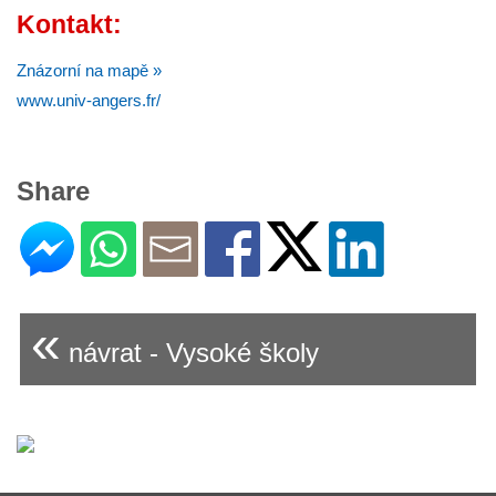
Kontakt:
Znázorní na mapě »
www.univ-angers.fr/
Share
«
návrat - Vysoké školy