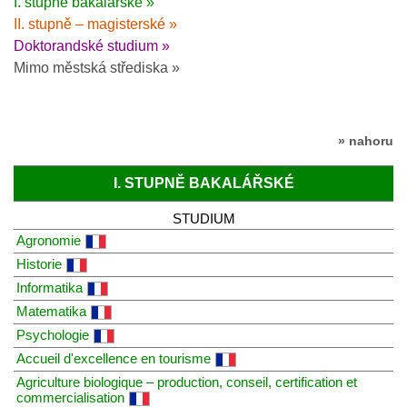
I. stupně bakalářské »
II. stupně – magisterské »
Doktorandské studium »
Mimo městská střediska »
» nahoru
I. STUPNĚ BAKALÁŘSKÉ
STUDIUM
Agronomie
Historie
Informatika
Matematika
Psychologie
Accueil d'excellence en tourisme
Agriculture biologique – production, conseil, certification et
commercialisation