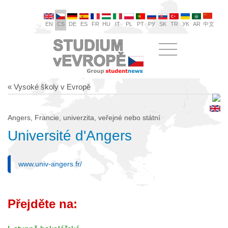
EN
CS
DE
ES
FR
HU
IT
PL
PT
РУ
SK
TR
УК
AR
中文
« Vysoké školy v Evropě
Angers, Francie, univerzita, veřejné nebo státní
Université d'Angers
www.univ-angers.fr/
Přejděte na: