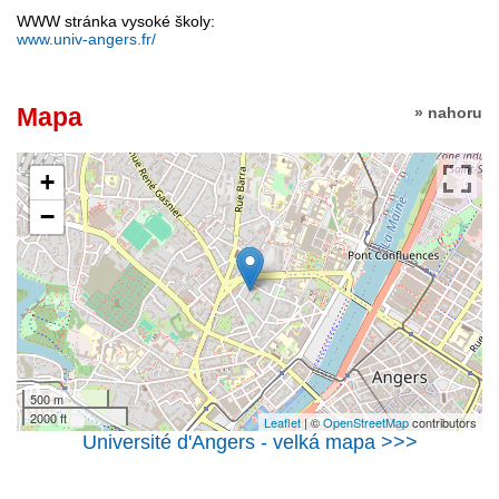
WWW stránka vysoké školy:
www.univ-angers.fr/
Mapa
» nahoru
+
−
500 m
2000 ft
Leaflet
| ©
OpenStreetMap
contributors
Université d'Angers - velká mapa >>>