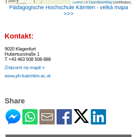
2000 ft
Leaflet
| ©
OpenStreetMap
contributors
Pädagogische Hochschule Kärnten - velká mapa
>>>
Kontakt:
9020 Klagenfurt
Hubertusstraße 1
T +43 463 508 508-888
Znázorní na mapě »
www.ph-kaernten.ac.at
Share