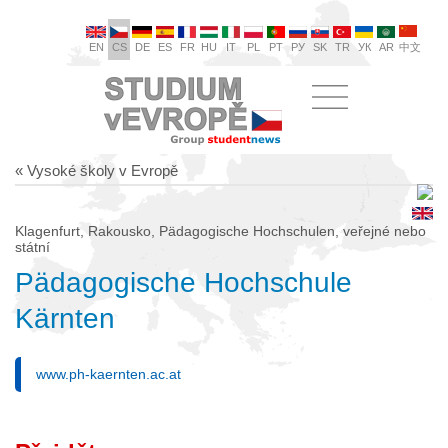
EN
CS
DE
ES
FR
HU
IT
PL
PT
РУ
SK
TR
УК
AR
中文
« Vysoké školy v Evropě
Klagenfurt, Rakousko, Pädagogische Hochschulen, veřejné nebo
státní
Pädagogische Hochschule
Kärnten
www.ph-kaernten.ac.at