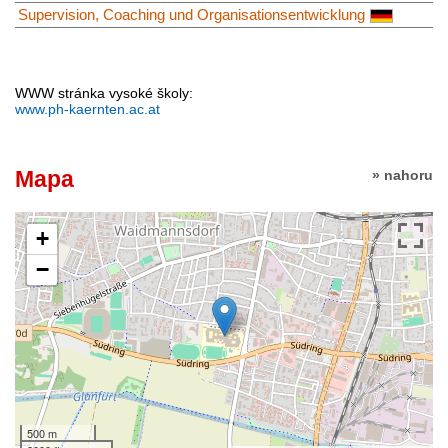
Supervision, Coaching und Organisationsentwicklung
WWW stránka vysoké školy:
www.ph-kaernten.ac.at
Mapa
» nahoru
+
−
500 m