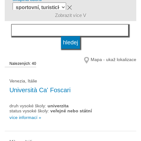
Zobrazit více V
jazyk
druh vysoké školy
Mapa - ukaž lokalizace
Nalezených: 40
status vysoké školy
Venezia, Itálie
Università Ca' Foscari
druh vysoké školy:
univerzita
status vysoké školy:
veřejné nebo státní
více informací »