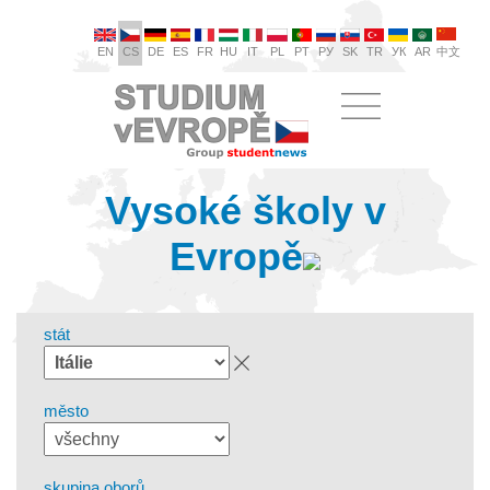
EN
CS
DE
ES
FR
HU
IT
PL
PT
РУ
SK
TR
УК
AR
中文
Vysoké školy v
Evropě
stát
město
skupina oborů