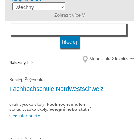
Zobrazit více V
jazyk
druh vysoké školy
Mapa - ukaž lokalizace
Nalezených: 2
status vysoké školy
Basilej, Švýcarsko
Fachhochschule Nordwestschweiz
druh vysoké školy:
Fachhochschulen
status vysoké školy:
veřejné nebo státní
více informací »