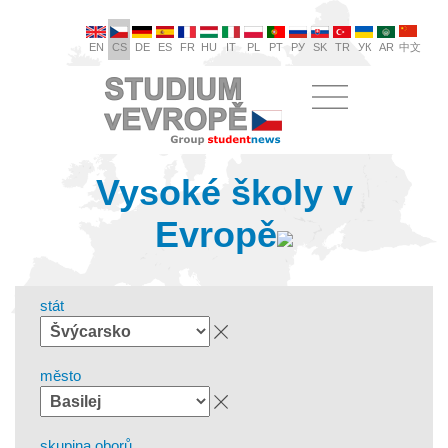
EN
CS
DE
ES
FR
HU
IT
PL
PT
РУ
SK
TR
УК
AR
中文
Vysoké školy v
Evropě
stát
město
skupina oborů