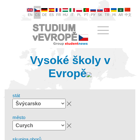
EN
CS
DE
ES
FR
HU
IT
PL
PT
РУ
SK
TR
УК
AR
中文
Vysoké školy v
Evropě
stát
město
skupina oborů