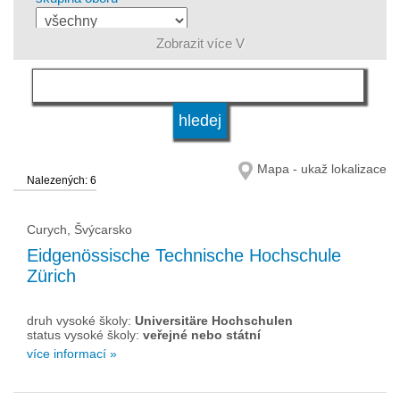
Zobrazit více V
jazyk
druh vysoké školy
Mapa - ukaž lokalizace
Nalezených: 6
status vysoké školy
Curych, Švýcarsko
Eidgenössische Technische Hochschule
Zürich
druh vysoké školy:
Universitäre Hochschulen
status vysoké školy:
veřejné nebo státní
více informací »