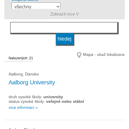
Zobrazit více V
jazyk
druh vysoké školy
Mapa - ukaž lokalizace
Nalezených: 21
status vysoké školy
Aalborg, Dánsko
Aalborg University
druh vysoké školy:
university
status vysoké školy:
veřejné nebo státní
více informací »