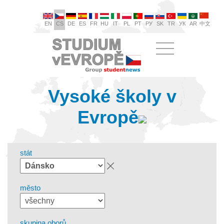
EN
CS
DE
ES
FR
HU
IT
PL
PT
РУ
SK
TR
УК
AR
中文
Vysoké školy v
Evropě
stát
město
skupina oborů