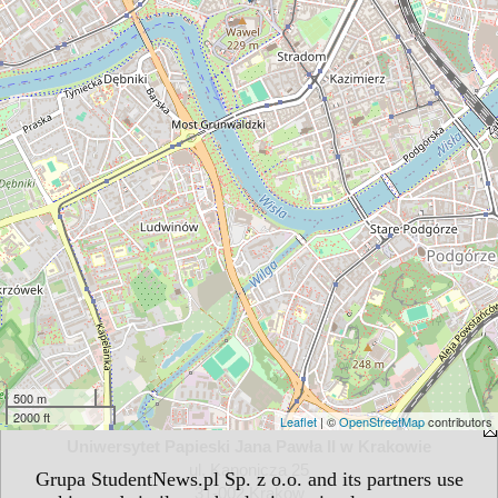
500 m
2000 ft
Leaflet
| ©
OpenStreetMap
contributors
Uniwersytet Papieski Jana Pawła II w Krakowie
ul. Kanonicza 25
Grupa StudentNews.pl Sp. z o.o. and its partners use
31-002 Kraków