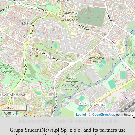
500 m
1000 ft
Leaflet
| ©
OpenStreetMap
contributors
Uniwersytet Marii Curie-Skłodowskiej w Lublinie
pl. Marii Curie-Skłodowskiej 5
Grupa StudentNews.pl Sp. z o.o. and its partners use
20-031 Lublin