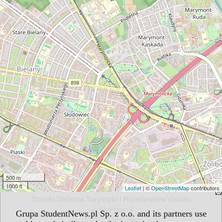
500 m
1000 ft
Leaflet
| ©
OpenStreetMap
contributors
Szkoła Główna Turystyki i Hotelarstwa Vistula
ul. Stokłosy 3
Grupa StudentNews.pl Sp. z o.o. and its partners use
02-787 Warszawa