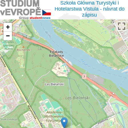
Szkoła Główna Turystyki i
Hotelarstwa Vistula - návrat do
zápisu
+
−