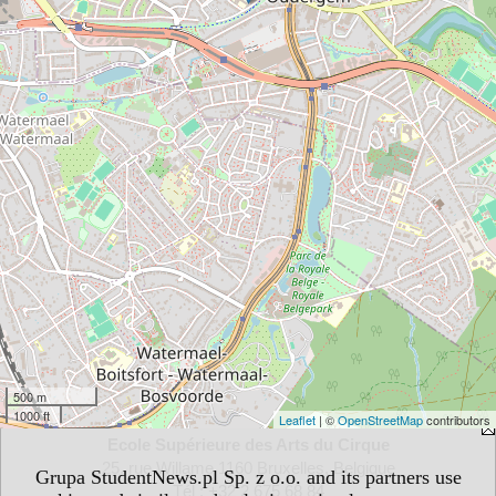
500 m
1000 ft
Leaflet
| ©
OpenStreetMap
contributors
Ecole Supérieure des Arts du Cirque
25, rue Willame 1160 Bruxelles, Belgique
Grupa StudentNews.pl Sp. z o.o. and its partners use
Tél : +32 2 675 68 84